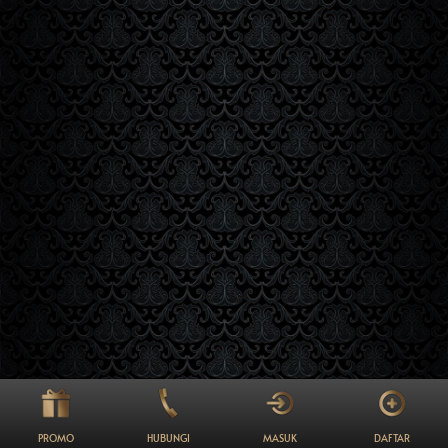
PROMO
HUBUNGI
MASUK
DAFTAR