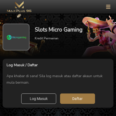
Slots Micro Gaming
Kredit Permainan
-
Log Masuk / Daftar
Apa khabar di sana! Sila log masuk atau daftar akaun untuk
mula bermain.
Log Masuk
Daftar