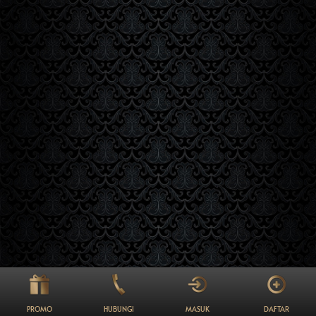
PROMO
HUBUNGI
MASUK
DAFTAR