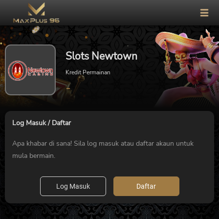
Slots Newtown
Kredit Permainan
-
Log Masuk / Daftar
Apa khabar di sana! Sila log masuk atau daftar akaun untuk
mula bermain.
Log Masuk
Daftar