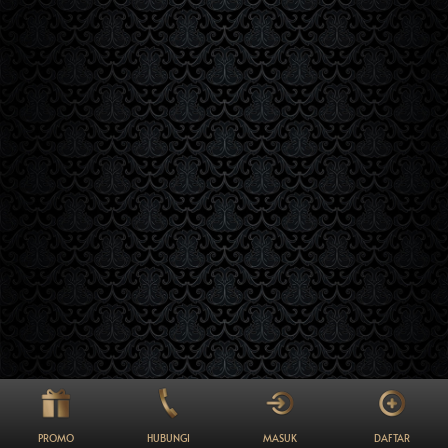
PROMO
HUBUNGI
MASUK
DAFTAR